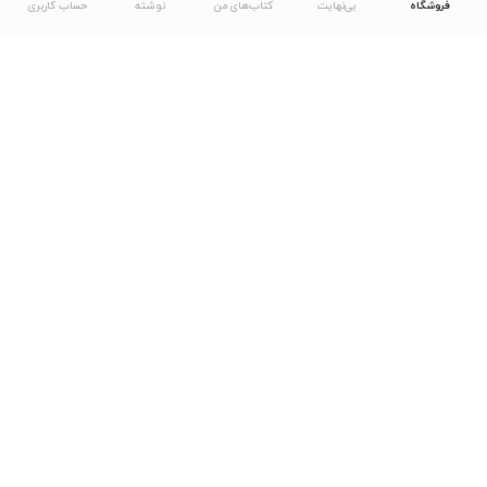
فروشگاه
بی‌نهایت
کتاب‌های من
نوشته
حساب کاربری
دانلود اپلیکیشن طاقچه
... موارد دیگر
مشاهدهٔ دیگر نسخه‌های طاقچه