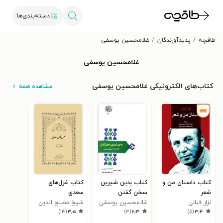
دسته‌بندی‌ها
طاقچه
پدیدآورندگان
غلامحسین یوسفی
غلامحسین یوسفی
کتاب‌های الکترونیکی غلامحسین یوسفی
مشاهده همه
کتاب داستان من و
کتاب بدین شیرین
کتاب غزل‌های
شعر
سخن گفتن
سعدی
نزار قبانی
غلامحسین یوسفی
شیخ مصلح الدین
)
۱۴
(
۳٫۵
)
۳
(
۲٫۳
)
۵
(
۳٫۴
سعدی شیرازی