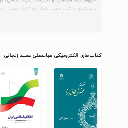
برجسته‌ای داشت. عمید زنجانی به تألیف بیش از ۴۰ جلد کتاب و ۷۰ مقالهٔ علمی پرداخت و در نهایت به‌علت نارسایی قلبی در یکی از بیمارستان‌های تهران درگذشت.
کتاب‌های الکترونیکی عباسعلی عمید زنجانی