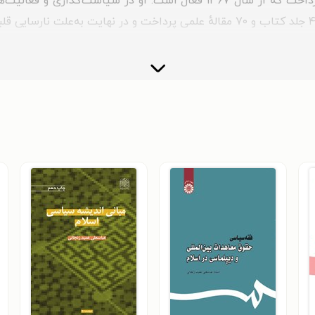
«پژوهشکدهٔ مطالعات و تحقیقات علوم اسلامی» پرداخت که از سال ۱۳۶۷ فعال 