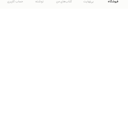
فروشگاه
بی‌نهایت
کتاب‌های من
نوشته
حساب کاربری
دانلود اپلیکیشن طاقچه
... موارد دیگر
مشاهدهٔ دیگر نسخه‌های طاقچه