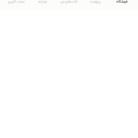
فروشگاه
بی‌نهایت
کتاب‌های من
نوشته
حساب کاربری
دانلود اپلیکیشن طاقچه
... موارد دیگر
مشاهدهٔ دیگر نسخه‌های طاقچه