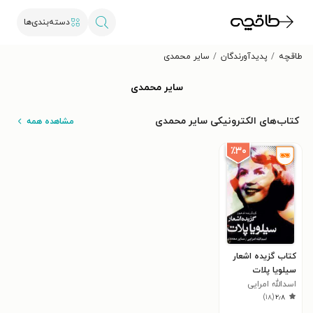
دسته‌بندی‌ها
طاقچه
پدیدآورندگان
س‍ای‍ر م‍ح‍م‍دی‌
س‍ای‍ر م‍ح‍م‍دی‌
کتاب‌های الکترونیکی س‍ای‍ر م‍ح‍م‍دی‌
مشاهده همه
٪۳۰
کتاب گ‍زی‍ده‌ اش‍ع‍ار
س‍ی‍ل‍وی‍ا پ‍لات‌
اسدالله امرایی
)
۱۸
(
۲٫۸