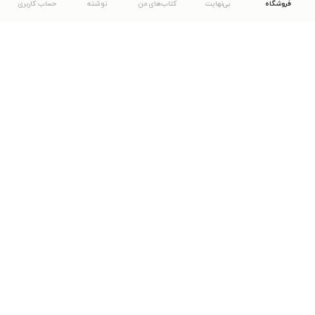
فروشگاه
بی‌نهایت
کتاب‌های من
نوشته
حساب کاربری
دانلود اپلیکیشن طاقچه
... موارد دیگر
مشاهدهٔ دیگر نسخه‌های طاقچه