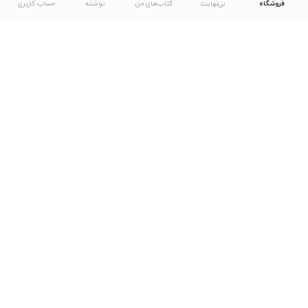
فروشگاه
بی‌نهایت
کتاب‌های من
نوشته
حساب کاربری
دانلود اپلیکیشن طاقچه
... موارد دیگر
مشاهدهٔ دیگر نسخه‌های طاقچه