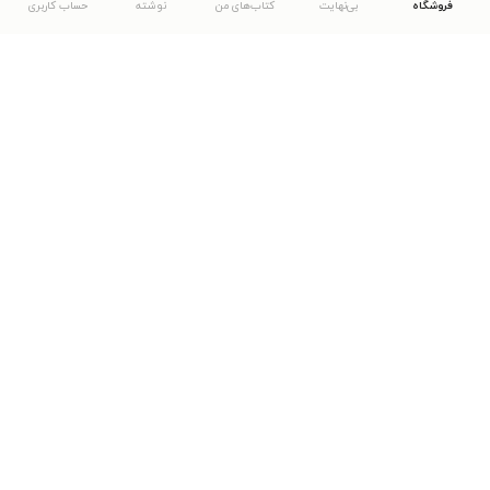
فروشگاه
بی‌نهایت
کتاب‌های من
نوشته
حساب کاربری
دانلود اپلیکیشن طاقچه
... موارد دیگر
مشاهدهٔ دیگر نسخه‌های طاقچه