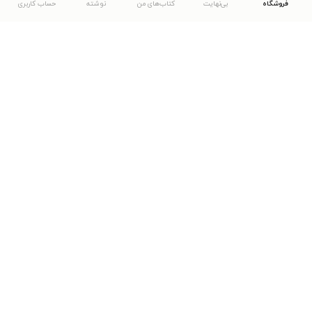
فروشگاه
بی‌نهایت
کتاب‌های من
نوشته
حساب کاربری
دانلود اپلیکیشن طاقچه
... موارد دیگر
مشاهدهٔ دیگر نسخه‌های طاقچه