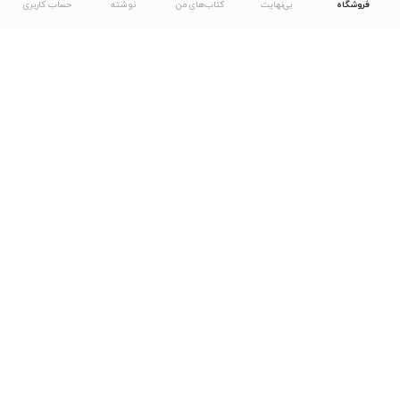
فروشگاه
بی‌نهایت
کتاب‌های من
نوشته
حساب کاربری
دانلود اپلیکیشن طاقچه
... موارد دیگر
مشاهدهٔ دیگر نسخه‌های طاقچه