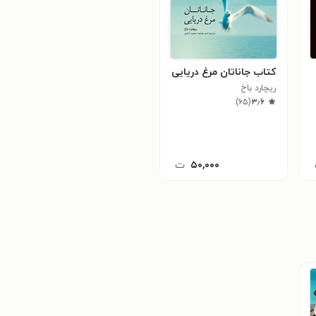
کتاب جاناتان مرغ دریایی
ریچارد باخ
)
۶۵
(
۳٫۶
۵۰,۰۰۰
ت