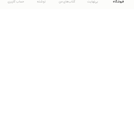
فروشگاه
بی‌نهایت
کتاب‌های من
نوشته
حساب کاربری
دانلود اپلیکیشن طاقچه
... موارد دیگر
مشاهدهٔ دیگر نسخه‌های طاقچه