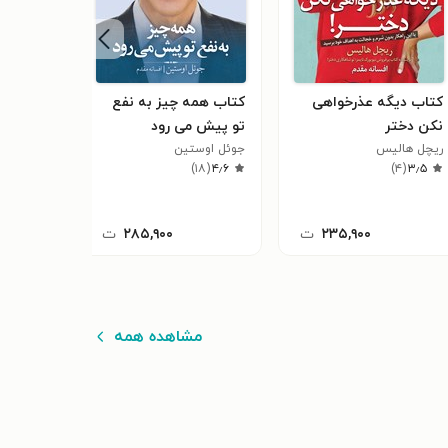
کتاب دیگه عذرخواهی
کتاب همه چیز به نفع
کتاب هم‌
نکن دختر
تو پیش می رود
حیات جا
ریچل هالیس
جوئل اوستین
نیل دونال
۱۸
(
۳٫۹
)
۱۸
(
۴٫۶
)
۴
(
۳٫۵
۲۳۵,۹۰۰
ت
۲۸۵,۹۰۰
ت
مشاهده همه