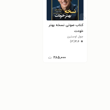
کتاب صوتی نسخه بهتر
خودت
جول اوستین
)
۱۴
(
۳٫۶
۲۸۵,۰۰۰
ت