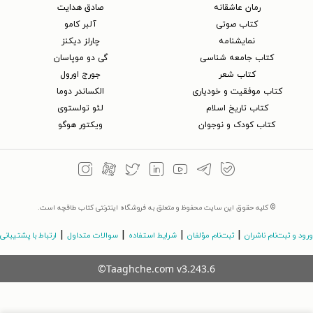
رمان عاشقانه
صادق هدایت
کتاب‌ صوتی
آلبر کامو
نمایشنامه
چارلز دیکنز
کتاب جامعه شناسی
گی دو موپاسان
کتاب شعر
جورج اورول
کتاب موفقیت و خودیاری
الکساندر دوما
کتاب تاریخ اسلام
لئو تولستوی
کتاب کودک و نوجوان
ویکتور هوگو
© کلیه حقوق این سایت محفوظ و متعلق به فروشگاه اینترنتی کتاب طاقچه است.
|
|
|
|
ورود و ثبت‌نام ناشران
ثبت‌نام مؤلفان
شرایط استفاده
سوالات متداول
ارتباط با پشتیبانی
©Taaghche.com
v
3.243.6