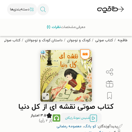
دسته‌بندی‌ها
با کد تخفیف OFF30 اولین کتاب الکترونیکی یا صوتی‌ات را با ۳۰٪
معرفی
مشخصات
نظرات (۱)
تخفیف از طاقچه دریافت کن.
طاقچه
کتاب صوتی
کودک و نوجوان
داستان کودک و نوجوانان
کتاب صوتی نقش
کتاب صوتی نقشه ای از کل دنیا
۳.۵ امتیاز
شنیدن نمونۀ رایگان
(از ۲ رأی)
پدیدآورندگان:
کو یانگ
،
معصومه رمضانی