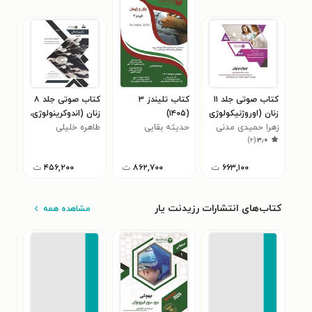
کتاب صوتی جلد ۱۱
کتاب تلیندز ۳
کتاب صوتی جلد ۸
زنان (اوروژنیکولوژی
(۱۴۰۵)
زنان (اندوکرینولوژی،
زنان
در نواک)
زهرا حمیدی مدنی
حدیثه بقایی
طاهره خلیلی
تولیدمثل، ناباوری) ـ
طاه
اندو
)
۲
(
۳٫۰
فصل ۳۶
بروجنی
برو
تولی
۶۶۳,۱۰۰
ت
۸۶۲,۷۰۰
ت
۴۵۶,۲۰۰
ت
سوا
کتاب‌های انتشارات رزیدنت یار
مشاهده همه