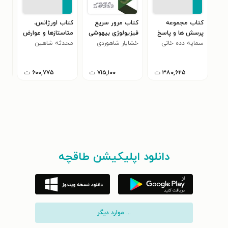
کتاب مجموعه
کتاب مرور سریع
کتاب اورژانس،
کتا
پرسش ها و پاسخ
فیزیولوژی بیهوشی
متاستازها و عوارض
هوچ
های بورد فوق
سمایه دده خانی
خشایار شاهوردی
محدثه شاهین
(ویژه آزمون های
محد
نور
تخصص بیماری های
1405)
ورنوسفادرانی
آزمو
ورنو
غدد و متابولیسم
۳۸۰,۶۲۵
ت
۷۱۵,۱۰۰
ت
۶۰۰,۷۷۵
ت
کودکان سال 1404
دانلود اپلیکیشن طاقچه
... موارد دیگر