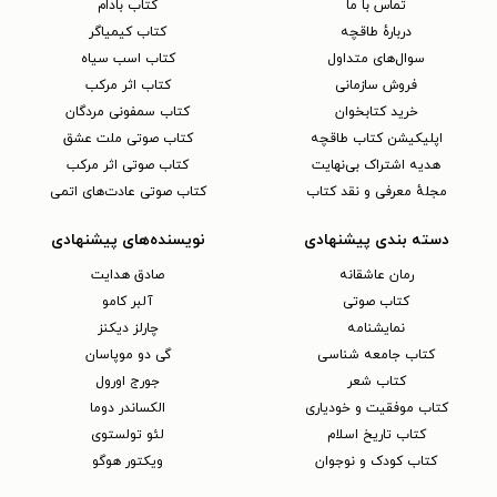
تماس با ما
کتاب بادام
دربارهٔ طاقچه
کتاب کیمیاگر
سوال‌های متداول
کتاب اسب سیاه
فروش سازمانی
کتاب اثر مرکب
خرید کتابخوان
کتاب سمفونی مردگان
اپلیکیشن کتاب طاقچه
کتاب صوتی ملت عشق
هدیه اشتراک بی‌نهایت
کتاب صوتی اثر مرکب
مجلهٔ معرفی و نقد کتاب
کتاب صوتی عادت‌های اتمی
دسته بندی پیشنهادی
نویسنده‌های پیشنهادی
رمان عاشقانه
صادق هدایت
کتاب‌ صوتی
آلبر کامو
نمایشنامه
چارلز دیکنز
کتاب جامعه شناسی
گی دو موپاسان
کتاب شعر
جورج اورول
کتاب موفقیت و خودیاری
الکساندر دوما
کتاب تاریخ اسلام
لئو تولستوی
کتاب کودک و نوجوان
ویکتور هوگو