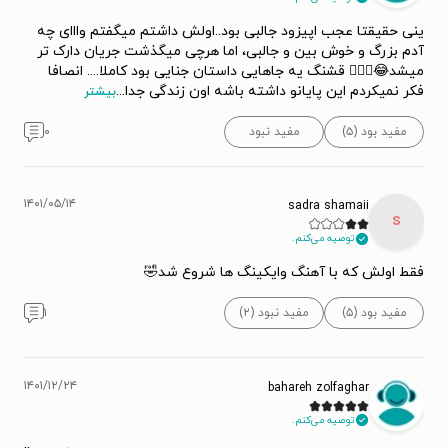
ینی حقیقتا عجب اپیزود جالبی بود..اولش داشتم میگفتم وااای چه
آدم بزرگ و خوش بین و جالبی، اما هرچی میگذشت جریان دارک تر
میشد😂🤦🏻‍♀️ قشنگ یه جاهایی داستان جنایی بود کاملا.... انصافا
فکر نمیکردم این پایانو داشته باشه اون زندگی جدا
...
بیشتر
مفید بود (۵)
مفید نبود
۰
۱۴۰۱/۰۵/۱۴
sadra shamaii
s
توصیه می‌کنم.
فقط اولش که با آهنگ وایکینگ ها شروع شد🤣
مفید بود (۵)
مفید نبود (۲)
۱
۱۴۰۱/۱۲/۲۴
bahareh zolfaghar
توصیه می‌کنم.