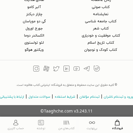
رمان عاشقانه
صادق هدایت
کتاب‌ صوتی
آلبر کامو
نمایشنامه
چارلز دیکنز
کتاب جامعه شناسی
گی دو موپاسان
کتاب شعر
جورج اورول
کتاب موفقیت و خودیاری
الکساندر دوما
کتاب تاریخ اسلام
لئو تولستوی
کتاب کودک و نوجوان
ویکتور هوگو
© کلیه حقوق این سایت محفوظ و متعلق به فروشگاه اینترنتی کتاب طاقچه است.
|
|
|
|
ورود و ثبت‌نام ناشران
ثبت‌نام مؤلفان
شرایط استفاده
سوالات متداول
ارتباط با پشتیبانی
©Taaghche.com
v
3.243.11
فروشگاه
بی‌نهایت
کتاب‌های من
نوشته
حساب کاربری