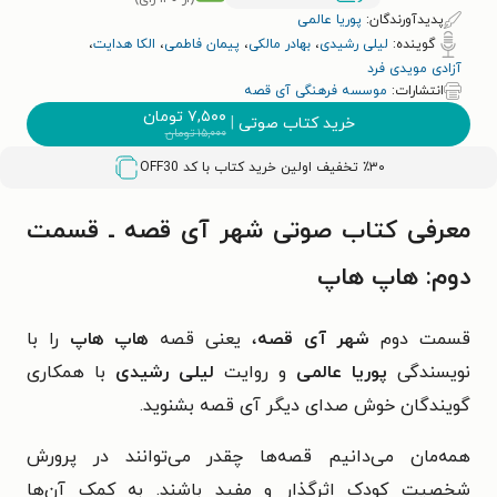
پدیدآورندگان:
پوریا عالمی
گوینده:
لیلی رشیدی
،
بهادر مالکی
،
پیمان فاطمی
،
الکا هدایت
،
آزادی مویدی فرد
انتشارات:
موسسه فرهنگی آی قصه
۷,۵۰۰
تومان
خرید کتاب صوتی
|
۱۵,۰۰۰
تومان
٪۳۰ تخفیف اولین خرید کتاب با کد
OFF30
معرفی کتاب صوتی شهر آی قصه ـ قسمت
دوم: هاپ هاپ
قسمت دوم
شهر آی قصه
، یعنی قصه
هاپ هاپ
را با
نویسندگی
پوریا عالمی
و روایت
لیلی رشیدی
با همکاری
گویندگان خوش صدای دیگر آی قصه بشنوید.
همه‌مان می‌دانیم قصه‌ها چقدر می‌توانند در پرورش
شخصیت کودک اثرگذار و مفید باشند. به کمک آن‌‌ها