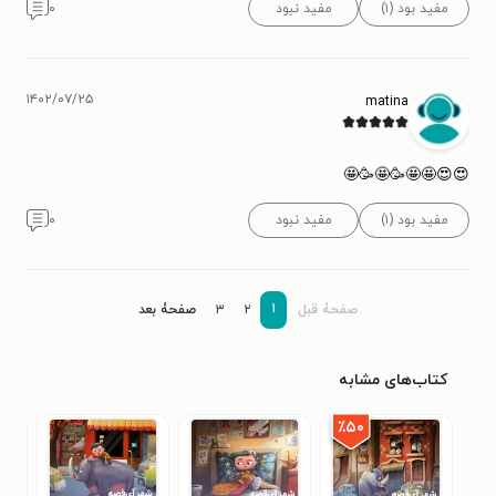
مفید بود (۱)
مفید نبود
۰
۱۴۰۲/۰۷/۲۵
matina
😍😍🤩🤩🥳🤩🥳🤩
مفید بود (۱)
مفید نبود
۰
۱
صفحۀ قبل
۲
۳
صفحۀ بعد
کتاب‌های مشابه
٪۵۰