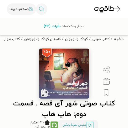
دسته‌بندی‌ها
با کد تخفیف OFF30 اولین کتاب الکترونیکی یا صوتی‌ات را با ۳۰٪
معرفی
مشخصات
نظرات (۴۳)
تخفیف از طاقچه دریافت کن.
طاقچه
کتاب صوتی
کودک و نوجوان
داستان کودک و نوجوانان
کتاب صوتی ش
٪۵۰
کتاب صوتی شهر آی قصه ـ قسمت
دوم: هاپ هاپ
۴.۰ امتیاز
شنیدن نمونۀ رایگان
(از ۱۴۰ رأی)