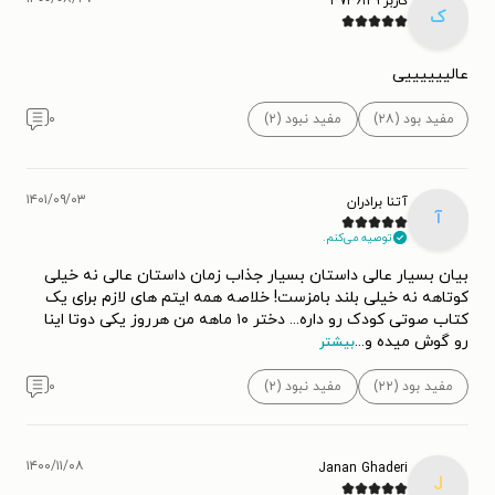
کاربر ۳۷۳۶۱۲۹
ک
عالییییییی
مفید بود (۲۸)
مفید نبود (۲)
۰
۱۴۰۱/۰۹/۰۳
آتنا برادران
آ
توصیه می‌کنم.
بیان بسیار عالی داستان بسیار جذاب زمان داستان عالی نه خیلی
کوتاهه نه خیلی بلند بامزست! خلاصه همه ایتم های لازم برای یک
کتاب صوتی کودک رو داره... دختر ۱۰ ماهه من هرروز یکی دوتا اینا
رو گوش میده و
...
بیشتر
مفید بود (۲۲)
مفید نبود (۲)
۰
۱۴۰۰/۱۱/۰۸
Janan Ghaderi
J