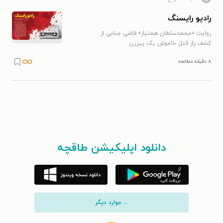
رادیو رایسنگ
روایت «محمدسلطان همتیار» قاضی جنایی از
کشف راز قتل خاموش یک پیرزن
۸ دقیقه مطالعه
دانلود اپلیکیشن طاقچه
... موارد دیگر