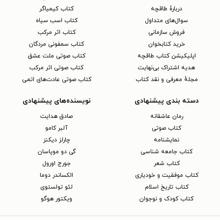
دربارهٔ طاقچه
کتاب کیمیاگر
سوال‌های متداول
کتاب اسب سیاه
فروش سازمانی
کتاب اثر مرکب
خرید کتابخوان
کتاب سمفونی مردگان
اپلیکیشن کتاب طاقچه
کتاب صوتی ملت عشق
هدیه اشتراک بی‌نهایت
کتاب صوتی اثر مرکب
مجلهٔ معرفی و نقد کتاب
کتاب صوتی عادت‌های اتمی
دسته بندی پیشنهادی
نویسنده‌های پیشنهادی
رمان عاشقانه
صادق هدایت
کتاب‌ صوتی
آلبر کامو
نمایشنامه
چارلز دیکنز
کتاب جامعه شناسی
گی دو موپاسان
کتاب شعر
جورج اورول
کتاب موفقیت و خودیاری
الکساندر دوما
کتاب تاریخ اسلام
لئو تولستوی
کتاب کودک و نوجوان
ویکتور هوگو