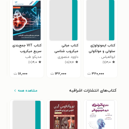
کتاب ایمونولوژی
کتاب مبانی
کتاب VIT جمع‌بندی
کتا
سلولی و مولکولی
میکروب شناسی
سریع میکروب‌
خون
ابوالعباس 2018
ابوالعباس .
پزشکی مورای
داوود منصوری
مدیکو طب
شناسی و انگل
ایم
وحی
۵
)
۱۱
(
۴٫۰
)
۱۵
(
۲٫۶
)
۹
(
۳٫۰
(باکتری شناسی)
شناسی
۲۰۱۸
۳۲۰,۰۰۰
ت
۱۳۲,۰۰۰
ت
۱۸,۰۰۰
ت
کتاب‌های انتشارات اشراقیه
مشاهده همه