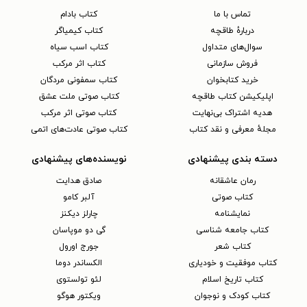
تماس با ما
کتاب بادام
دربارهٔ طاقچه
کتاب کیمیاگر
سوال‌های متداول
کتاب اسب سیاه
فروش سازمانی
کتاب اثر مرکب
خرید کتابخوان
کتاب سمفونی مردگان
اپلیکیشن کتاب طاقچه
کتاب صوتی ملت عشق
هدیه اشتراک بی‌نهایت
کتاب صوتی اثر مرکب
مجلهٔ معرفی و نقد کتاب
کتاب صوتی عادت‌های اتمی
دسته بندی پیشنهادی
نویسنده‌های پیشنهادی
رمان عاشقانه
صادق هدایت
کتاب‌ صوتی
آلبر کامو
نمایشنامه
چارلز دیکنز
کتاب جامعه شناسی
گی دو موپاسان
کتاب شعر
جورج اورول
کتاب موفقیت و خودیاری
الکساندر دوما
کتاب تاریخ اسلام
لئو تولستوی
کتاب کودک و نوجوان
ویکتور هوگو