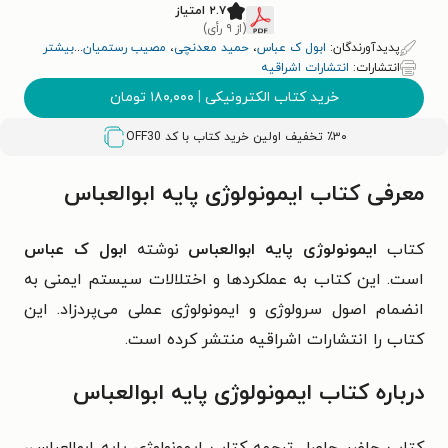
۲.۷ امتیاز
(از ۹ رأی)
پدیدآورندگان:
ابول ک عباس
،
حمید معدنچی
،
مصیب رستمیان
...
بیشتر
انتشارات:
انتشارات اشراقیه
خرید کتاب الکترونیکی
|
۱۸۰,۰۰۰
تومان
٪۳۰ تخفیف اولین خرید کتاب با کد
OFF30
معرفی کتاب ایمونولوژی پایه ابوالعباس
کتاب
ایمونولوژی پایه ابوالعباس
نوشته
ابول ک عباس
است. این کتاب به عملکردها و اختلالات سیستم ایمنی به
انضمام اصول سرولوژی و ایمونولوژی عملی می‌پردزاد. این
کتاب را انتشارات اشراقیه منتشر کرده است.
درباره کتاب ایمونولوژی پایه ابوالعباس