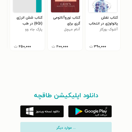
کتاب نقش
کتاب نوروآناتومی
کتاب شش انرژی
کتا
پاتولوژی در انتخاب
گری برای
(6Qi) در طب
کلو
آشوک بورکار
داروی هومیوپاتی
آدام میچل
دانشجویان
پارک جاء وو
سوزنی و سوجوک
سازی
ترن
DNA؛ 1
۳۹۰,۰۰۰
ت
۲۰۰,۰۰۰
ت
۲۵۰,۰۰۰
ت
دانلود اپلیکیشن طاقچه
... موارد دیگر