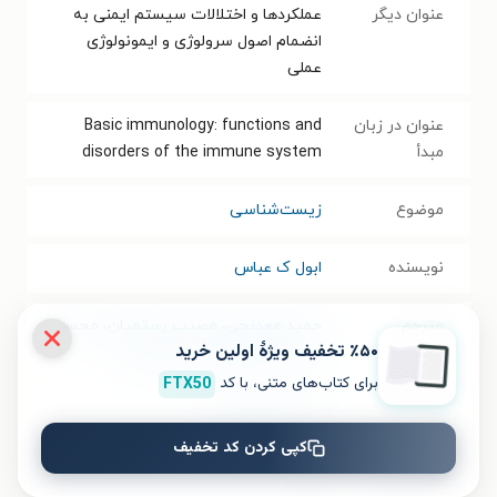
عنوان دیگر
عملکردها و اختلالات سیستم ایمنی به
انضمام اصول سرولوژی و ایمونولوژی
عملی
عنوان در زبان
Basic immunology: functions and
مبدأ
disorders of the immune system
موضوع
زیست‌شناسی
نویسنده
ابول ک عباس
مترجم
حمید معدنچی
،
مصیب رستمیان
،
محسن
٪۵۰ تخفیف ویژۀ اولین خرید
مصباحی نوروزی
،
صادق صفایی
برای کتاب‌های متنی، با کد
FTX50
انتشارات
انتشارات اشراقیه
کپی کردن کد تخفیف
فرمت کتاب
PDF