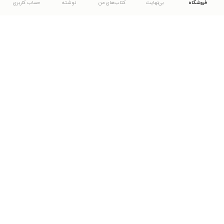
فروشگاه
بی‌نهایت
کتاب‌های من
نوشته
حساب کاربری
دانلود اپلیکیشن طاقچه
... موارد دیگر
مشاهدهٔ دیگر نسخه‌های طاقچه