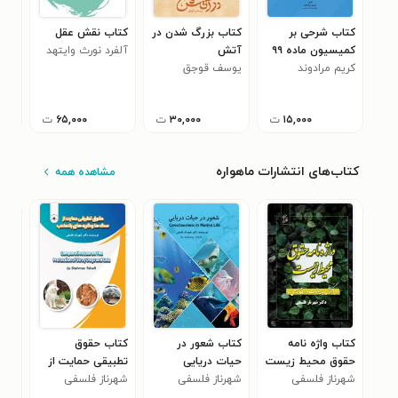
کتاب شرحی بر
کتاب بزرگ شدن در
کتاب نقش عقل
کتا
کمیسیون ماده ۹۹
آتش
آلفرد نورث وایتهد
پنج
کریم مرادوند
قانون شهرداری ها با
یوسف قوجق
فاط
تکیه بر کمیسیون
ماده ۱۰۰
۱۵,۰۰۰
ت
۳۰,۰۰۰
ت
۶۵,۰۰۰
ت
کتاب‌های انتشارات ماهواره
مشاهده همه
کتاب واژه نامه
کتاب شعور در
کتاب حقوق
کتا
حقوق محیط زیست
حیات دریایی
تطبیقی حمایت از
هست
۰
(جلد اول)
شهرناز فلسفی
شهرناز فلسفی
شهرناز فلسفی
سگ ها و گربه های
بلا صاحب