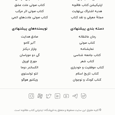
اپلیکیشن کتاب طاقچه
کتاب صوتی ملت عشق
هدیه اشتراک بی‌نهایت
کتاب صوتی اثر مرکب
مجلهٔ معرفی و نقد کتاب
کتاب صوتی عادت‌های اتمی
دسته بندی پیشنهادی
نویسنده‌های پیشنهادی
رمان عاشقانه
صادق هدایت
کتاب‌ صوتی
آلبر کامو
نمایشنامه
چارلز دیکنز
کتاب جامعه شناسی
گی دو موپاسان
کتاب شعر
جورج اورول
کتاب موفقیت و خودیاری
الکساندر دوما
کتاب تاریخ اسلام
لئو تولستوی
کتاب کودک و نوجوان
ویکتور هوگو
© کلیه حقوق این سایت محفوظ و متعلق به فروشگاه اینترنتی کتاب طاقچه است.