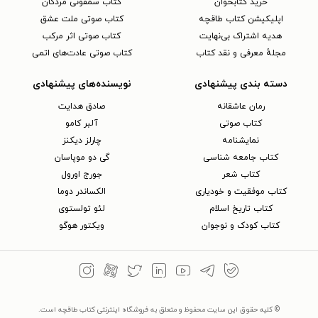
خرید کتابخوان
کتاب سمفونی مردگان
اپلیکیشن کتاب طاقچه
کتاب صوتی ملت عشق
هدیه اشتراک بی‌نهایت
کتاب صوتی اثر مرکب
مجلهٔ معرفی و نقد کتاب
کتاب صوتی عادت‌های اتمی
دسته بندی پیشنهادی
نویسنده‌های پیشنهادی
رمان عاشقانه
صادق هدایت
کتاب‌ صوتی
آلبر کامو
نمایشنامه
چارلز دیکنز
کتاب جامعه شناسی
گی دو موپاسان
کتاب شعر
جورج اورول
کتاب موفقیت و خودیاری
الکساندر دوما
کتاب تاریخ اسلام
لئو تولستوی
کتاب کودک و نوجوان
ویکتور هوگو
© کلیه حقوق این سایت محفوظ و متعلق به فروشگاه اینترنتی کتاب طاقچه است.