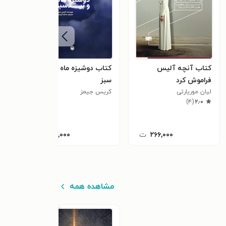
کتاب آنچه آلیس
کتاب دوشیزه ماه و بید
کتاب
فراموش کرد
سبز
زاد،
لیان موریارتی
کریس جیمز
المل
اس. 
)
۴
(
۲٫۰
۲۶۶,۰۰۰
ت
۱۱۰,۰۰۰
ت
مشاهده همه
٪۲۵