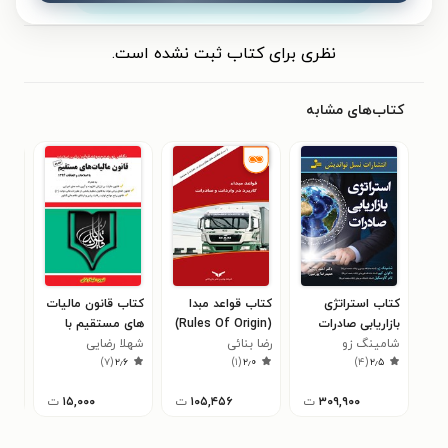
نظری برای کتاب ثبت نشده است.
کتاب‌های مشابه
کتاب استراتژی
کتاب قواعد مبدا
کتاب قانون مالیات
کتا
بازاریابی صادرات
(Rules Of Origin)
های مستقیم با
بها
شامینگ زو
رضا بنائی
کاربرد در واردات و
شهلا رضایی
اصلاحات و الحاقات
(صن
اسم
۰
)
۷
(
۲٫۶
)
۱
(
۲٫۰
)
۴
(
۲٫۵
صادرات
۱۳۹۴
۳۰۹,۹۰۰
ت
۱۰۵,۴۵۶
ت
۱۵,۰۰۰
ت