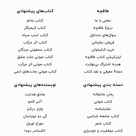
طاقچه
کتاب‌های پیشنهادی
تماس با ما
کتاب بادام
دربارهٔ طاقچه
کتاب کیمیاگر
سوال‌های متداول
کتاب اسب سیاه
فروش سازمانی
کتاب اثر مرکب
خرید کتابخوان
کتاب سمفونی مردگان
اپلیکیشن کتاب طاقچه
کتاب صوتی ملت عشق
هدیه اشتراک بی‌نهایت
کتاب صوتی اثر مرکب
مجلهٔ معرفی و نقد کتاب
کتاب صوتی عادت‌های اتمی
دسته بندی پیشنهادی
نویسنده‌های پیشنهادی
رمان عاشقانه
صادق هدایت
کتاب‌ صوتی
آلبر کامو
نمایشنامه
چارلز دیکنز
کتاب جامعه شناسی
گی دو موپاسان
کتاب شعر
جورج اورول
کتاب موفقیت و خودیاری
الکساندر دوما