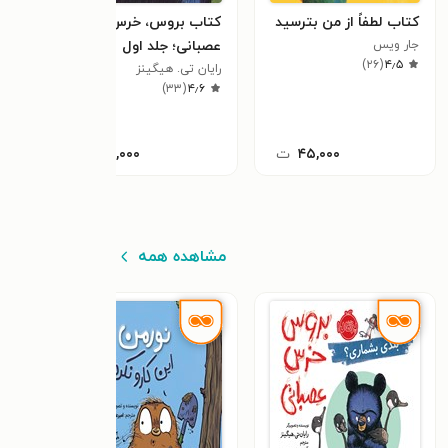
کتاب لطفاً از من بترسید
کتاب بروس، خرس
کتاب
جار ویس
عصبانی؛ جلد اول
من چ
)
۲۶
(
۴٫۵
رایان تی. هیگینز
مو و
٫۱
)
۳۳
(
۴٫۶
۴۵,۰۰۰
ت
۸۰,۰۰۰
ت
مشاهده همه