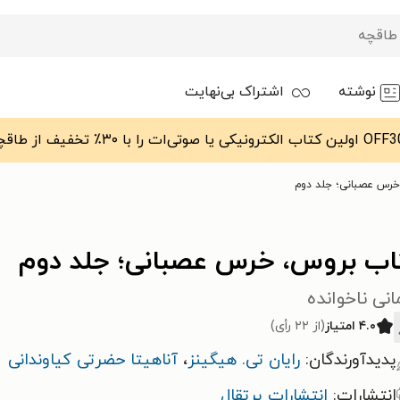
نوشته
اشتراک بی‌نهایت
خرس عصبانی؛ جلد دوم
اب بروس، خرس عصبانی؛ جلد دوم
نی ناخوانده
۴.۰ امتیاز
(از ۲۲ رأی)
پدیدآورندگان:
رایان تی. هیگینز
،
آناهیتا حضرتی کیاوندانی
انتشارات:
انتشارات پرتقال