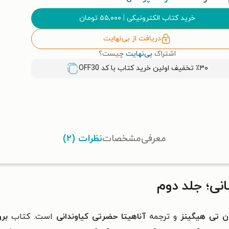
خرید کتاب الکترونیکی
|
۵۵,۰۰۰
تومان
دریافت از بی‌نهایت
اشتراک
بی‌نهایت
چیست؟
٪۳۰ تخفیف اولین خرید کتاب با کد
OFF30
معرفی
مشخصات
نظرات (۲)
ی؛ جلد دوم
ان تی هیگینز
و ترجمه
آناهیتا حضرتی کیاوندانی
است. کتاب
بر