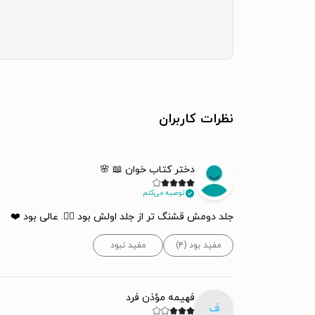
نظرات کاربران
دختر کتاب خوان 📖 🌸
توصیه می‌کنم.
جلد دومش قشنگ تر از جلد اولش بود 👌🏻. عالی بود ❤️
مفید بود (۴)
مفید نبود
فهيمه مؤذن فرد
ف