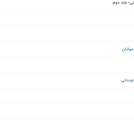
؛ جلد دوم
وانان
وندانی