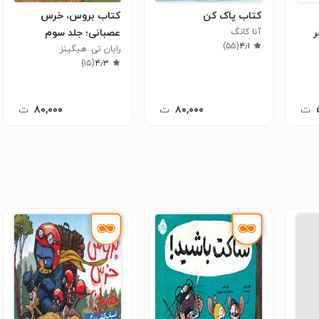
کتاب پاک ‌کن
کتاب بروس، خرس
ر
آنا کانگ
عصبانی؛ جلد سوم
)
۵۵
(
۴٫۱
رایان تی. هیگینز
)
۱۵
(
۴٫۳
ت
۸۰,۰۰۰
ت
۸۰,۰۰۰
ت