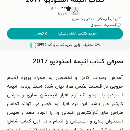
کتاب انیمه استودیو 2017
۳.۶ امتیاز
(از ۸ رأی)
پدیدآورندگان:
مجتبی کاظم‌پور
انتشارات:
سنجاق
خرید کتاب الکترونیکی
|
۵,۰۰۰
تومان
٪۳۰ تخفیف اولین خرید کتاب با کد
OFF30
معرفی کتاب انیمه استودیو 2017
آموزش بصورت کامل و تخصصی به همراه پروژه (فیلم
خروجی در قسمت عکس ها)، بیان شده است برنامه انیمه
استودیو یا موهو یک نرم افزار انیمیشن سازی و طراحی
کارکتر می باشد. این نرم افزار به خوبی می تواند تمامی
طراحی های کاراکترهای انسانی و... را انجام دهد و سپس
استخوان بندی و انیمیشن را انجام داد. این کتاب شامل:
نصب و کرک برنامه: آشنایی با محیط برنامه آشنایی با پروژه