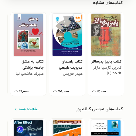
کتاب‌های مشابه
کتاب پاییز پدرسالار
کتاب راهنمای
کتاب به عشق
کتا
گابریل گارسیا مارکز
مدیریت طبیعی
جامعه پزشکی
ﺗﺠﺰ
)
۴
(
۳٫۵
سیل
هیدر فوربس
علیرضا هاشمی نیا
در 
محم
(دلنشین شالی)
۱۶,۰۰۰
ت
۷۵,۰۰۰
ت
۲۱,۰۰۰
ت
کتاب‌های مجتبی کاظم‌پور
مشاهده همه