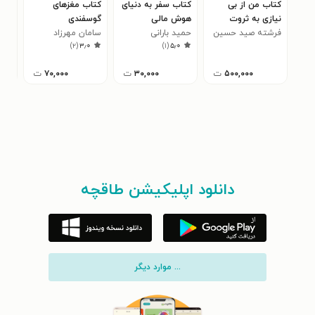
کتاب من از بی
کتاب سفر به دنیای
کتاب مغزهای
کتا
نیازی به ثروت
هوش مالی
گوسفندی
سعی
رسیدم
فرشته صید حسین
حمید بارانی
سامان مهرزاد
در 
سعی
)
۲
(
۳٫۰
)
۱
(
۵٫۰
زاده
مهد
۵۰۰,۰۰۰
ت
۳۰,۰۰۰
ت
۷۰,۰۰۰
ت
دانلود اپلیکیشن طاقچه
... موارد دیگر