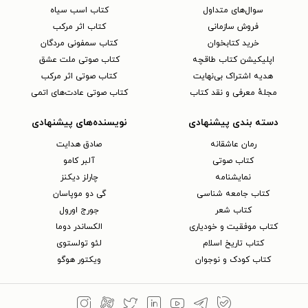
سوال‌های متداول
کتاب اسب سیاه
فروش سازمانی
کتاب اثر مرکب
خرید کتابخوان
کتاب سمفونی مردگان
اپلیکیشن کتاب طاقچه
کتاب صوتی ملت عشق
هدیه اشتراک بی‌نهایت
کتاب صوتی اثر مرکب
مجلهٔ معرفی و نقد کتاب
کتاب صوتی عادت‌های اتمی
دسته بندی پیشنهادی
نویسنده‌های پیشنهادی
رمان عاشقانه
صادق هدایت
کتاب‌ صوتی
آلبر کامو
نمایشنامه
چارلز دیکنز
کتاب جامعه شناسی
گی دو موپاسان
کتاب شعر
جورج اورول
کتاب موفقیت و خودیاری
الکساندر دوما
کتاب تاریخ اسلام
لئو تولستوی
کتاب کودک و نوجوان
ویکتور هوگو