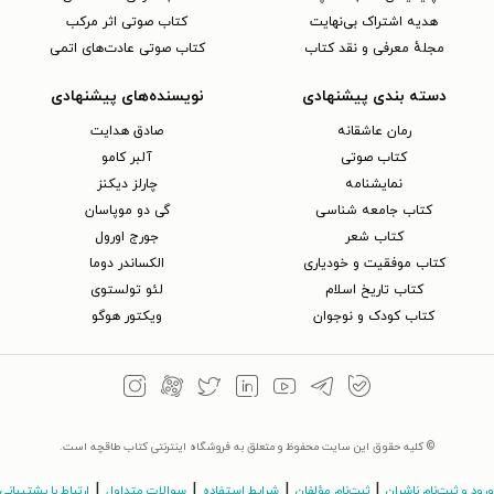
هدیه اشتراک بی‌نهایت
کتاب صوتی اثر مرکب
مجلهٔ معرفی و نقد کتاب
کتاب صوتی عادت‌های اتمی
دسته بندی پیشنهادی
نویسنده‌های پیشنهادی
رمان عاشقانه
صادق هدایت
کتاب‌ صوتی
آلبر کامو
نمایشنامه
چارلز دیکنز
کتاب جامعه شناسی
گی دو موپاسان
کتاب شعر
جورج اورول
کتاب موفقیت و خودیاری
الکساندر دوما
کتاب تاریخ اسلام
لئو تولستوی
کتاب کودک و نوجوان
ویکتور هوگو
© کلیه حقوق این سایت محفوظ و متعلق به فروشگاه اینترنتی کتاب طاقچه است.
|
|
|
|
ورود و ثبت‌نام ناشران
ثبت‌نام مؤلفان
شرایط استفاده
سوالات متداول
ارتباط با پشتیبانی