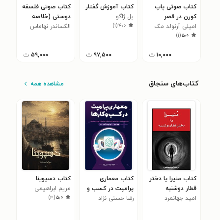
کتاب صوتی پاپ
کتاب آموزش گفتار
کتاب صوتی فلسفه
کتا
کورن در قصر
پل ژاگو
دوستی (خلاصه
مرج
)
۱
(
۴٫۰
امیلی آرنولد مک
کتاب)
الکساندر نهاماس
)
۱
(
۵٫۰
کالی
۱۰,۰۰۰
ت
۹۷,۵۰۰
ت
۵۹,۰۰۰
ت
کتاب‌های سنجاق
مشاهده همه
کتاب منیرا یا دختر
کتاب معماری
کتاب دسپوینا
کتا
قطار دوشنبه
پرامپت در کسب و
مریم ابراهیمی
کائ
)
۳
(
۵٫۰
امید جهانمرد
کارها
رضا حسنی نژاد
جمال
علی
۰