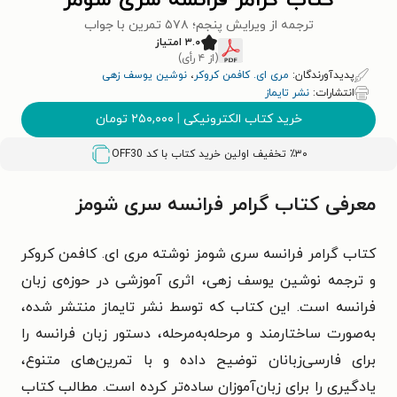
کتاب گرامر فرانسه سری شومز
ترجمه از ویرایش پنجم؛ ۵۷۸ تمرین با جواب
۳.۰ امتیاز
(از ۴ رأی)
پدیدآورندگان:
مری ای. کافمن کروکر
،
نوشین یوسف زهی
انتشارات:
نشر تایماز
خرید کتاب الکترونیکی
|
۲۵۰,۰۰۰
تومان
٪۳۰ تخفیف اولین خرید کتاب با کد
OFF30
معرفی کتاب گرامر فرانسه سری شومز
کتاب گرامر فرانسه سری شومز نوشته‌ مری ای. کافمن کروکر
و ترجمه‌ نوشین یوسف‌ زهی، اثری آموزشی در حوزه‌ی زبان
فرانسه است. این کتاب که توسط نشر تایماز منتشر شده،
به‌صورت ساختارمند و مرحله‌به‌مرحله، دستور زبان فرانسه را
برای فارسی‌زبانان توضیح داده و با تمرین‌های متنوع،
یادگیری را برای زبان‌آموزان ساده‌تر کرده است. مطالب کتاب