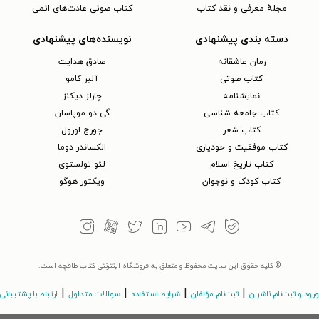
مجلهٔ معرفی و نقد کتاب
کتاب صوتی عادت‌های اتمی
دسته بندی پیشنهادی
نویسنده‌های پیشنهادی
رمان عاشقانه
صادق هدایت
کتاب‌ صوتی
آلبر کامو
نمایشنامه
چارلز دیکنز
کتاب جامعه شناسی
گی دو موپاسان
کتاب شعر
جورج اورول
کتاب موفقیت و خودیاری
الکساندر دوما
کتاب تاریخ اسلام
لئو تولستوی
کتاب کودک و نوجوان
ویکتور هوگو
© کلیه حقوق این سایت محفوظ و متعلق به فروشگاه اینترنتی کتاب طاقچه است.
|
|
|
|
ورود و ثبت‌نام ناشران
ثبت‌نام مؤلفان
شرایط استفاده
سوالات متداول
ارتباط با پشتیبانی