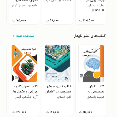
جرات ورزی بر
فاطمه مرتضوی نیا
بخوان، قصه های
انگ
سارا مریدیان
پرخاشگری، استرس
شب
مائورین اسپورژئون
محمدر
قرآ
)
۴
(
۳٫۸
و اضطراب کودکان
۳۰۱,۵۰۰
ت
۹۶,۰۰۰
ت
۷۵,۰۰۰
ت
کتاب‌های نشر تایماز
مشاهده همه
کتاب نگرش
کتاب کاربرد هوش
کتاب اصول تغذیه
کتا
سیستمی به
مصنوعی در آمایش
ورزشی و مکمل ها
و ق
مجید باشعور
آموزش ریاضی در
شهری
اکرم اسدی
آرزو درگاهی آیلار
ای
محم
علوم انسانی
۱۱۰,۰۰۰
ت
۱۲۰,۰۰۰
ت
۱۲۰,۰۰۰
ت