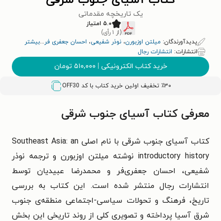
کتاب آسیای جنوب شرقی
یک تاریخچه مقدماتی
۵.۰ امتیاز
(از ۱ رأی)
پدیدآورندگان:
میلتن اوزبورن
،
نوذر شفیعی
،
احسان جعفری فر
...
بیشتر
انتشارات:
انتشارات رجال
خرید کتاب الکترونیکی
|
۵۱۰,۰۰۰
تومان
٪۳۰ تخفیف اولین خرید کتاب با کد
OFF30
معرفی کتاب آسیای جنوب شرقی
کتاب آسیای جنوب شرقی با نام اصلی Southeast Asia: an
introductory history نوشته میلتن اوزبورن و ترجمه نوذر
شفیعی، احسان جعفری‌فر و محمدرضا عبیدیان توسط
انتشارات رجال منتشر شده است. این کتاب به بررسی
تاریخ، فرهنگ و تحولات سیاسی-اجتماعی منطقه‌ی جنوب
شرق آسیا پرداخته و تصویری کلی از روند تاریخی این بخش