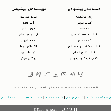
دسته بندی پیشنهادی
نویسنده‌های پیشنهادی
رمان عاشقانه
صادق هدایت
کتاب‌ صوتی
آلبر کامو
نمایشنامه
چارلز دیکنز
کتاب جامعه شناسی
گی دو موپاسان
کتاب شعر
جورج اورول
کتاب موفقیت و خودیاری
الکساندر دوما
کتاب تاریخ اسلام
لئو تولستوی
کتاب کودک و نوجوان
ویکتور هوگو
© کلیه حقوق این سایت محفوظ و متعلق به فروشگاه اینترنتی کتاب طاقچه است.
|
|
|
|
ورود و ثبت‌نام ناشران
ثبت‌نام مؤلفان
شرایط استفاده
سوالات متداول
ارتباط با پشتیبانی
©Taaghche.com
v
3.243.11