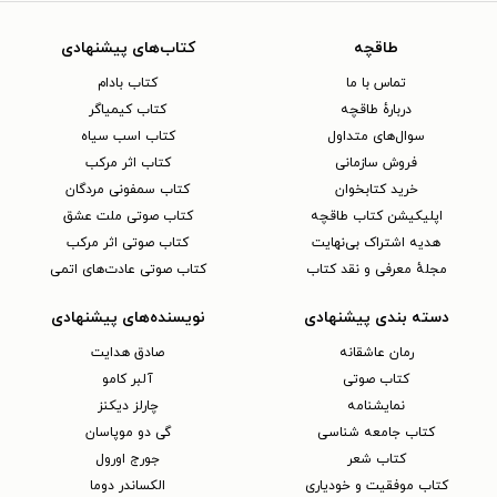
طاقچه
کتاب‌های پیشنهادی
تماس با ما
کتاب بادام
دربارهٔ طاقچه
کتاب کیمیاگر
سوال‌های متداول
کتاب اسب سیاه
فروش سازمانی
کتاب اثر مرکب
خرید کتابخوان
کتاب سمفونی مردگان
اپلیکیشن کتاب طاقچه
کتاب صوتی ملت عشق
هدیه اشتراک بی‌نهایت
کتاب صوتی اثر مرکب
مجلهٔ معرفی و نقد کتاب
کتاب صوتی عادت‌های اتمی
دسته بندی پیشنهادی
نویسنده‌های پیشنهادی
رمان عاشقانه
صادق هدایت
کتاب‌ صوتی
آلبر کامو
نمایشنامه
چارلز دیکنز
کتاب جامعه شناسی
گی دو موپاسان
کتاب شعر
جورج اورول
کتاب موفقیت و خودیاری
الکساندر دوما