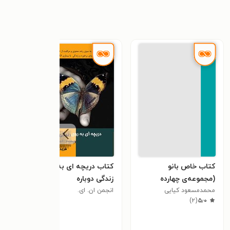
کتاب خاص بانو
کتاب دریچه ای به روی
کتاب
(مجموعه‌ی چهارده
زندگی دوباره
الفب
داستان)
محمدمسعود کیایی
انجمن ان. ای.
تخی
مهدی
٫۰
)
۲
(
۵٫۰