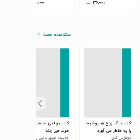
۳۶,۰۰۰
ت
۴۸,۰۰۰
ت
مشاهده همه
کتاب یک روح هیروشیما
کتاب وقتی احساساتم
کتا
را به خاطر می آورد
حرف می زنند
حسین
دولورس کنن
خدیجه نوپور پائین رودپشتی