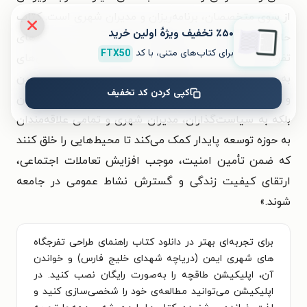
از سوی متخصصان، برنامه‌ریزان و مدیران شهری است. کتاب
٪۵۰ تخفیف ویژۀ اولین خرید
حاضر، "راهنمای طراحی کاربردی فضاهای ایمن در محیط‌های
برای کتاب‌های متنی، با کد
FTX50
تفرجگاهی شهری" با بهره‌گیری از اصول علمی، پژوهش‌های
به‌روز و تجارب عملی راهکارهایی برای طراحی محیط‌های ایمن
کپی کردن کد تخفیف
و کارآمد ارائه می‌دهد. این اثر نه‌تنها به معماران و شهرسازان
بلکه به سیاست‌گذاران، مدیران شهری و تمامی علاقه‌مندان
به حوزه توسعه پایدار کمک می‌کند تا محیط‌هایی را خلق کنند
که ضمن تأمین امنیت، موجب افزایش تعاملات اجتماعی،
ارتقای کیفیت زندگی و گسترش نشاط عمومی در جامعه
شوند.»
برای تجربه‌ای بهتر در دانلود کتاب راهنمای طراحی تفرجگاه
های شهری ایمن (دریاچه شهدای خلیج فارس) و خواندن
آن، اپلیکیشن طاقچه را به‌صورت رایگان نصب کنید. در
اپلیکیشن می‌توانید مطالعه‌ی خود را شخصی‌سازی کنید و