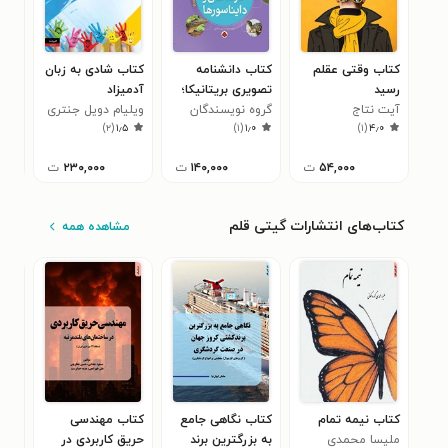
کتاب وقتی عقلم
کتاب دانشنامه‌
کتاب شادی به زبان
کتا
رسید
تصویری بریتانیکا؛
آدمیزاد
و ا
آیت نتاج
خزندگان و
گروه نویسندگان
ویلیام دویل جنتری
حسی
پژو
)
۲
(
۱٫۵
)
۱
(
۱٫۰
)
۱
(
۴٫۰
دایناسورها
زرن
ورز
دست
۵۴,۰۰۰
ت
۱۴۰,۰۰۰
ت
۲۳۰,۰۰۰
ت
cel
کتاب‌های انتشارات گیتی قلم
مشاهده همه
کتاب نیمه تمام
کتاب نگاهی جامع
کتاب مهندسی
ملیسا محمدی
به بزرگترین برند
حریق کاربردی در
عمل