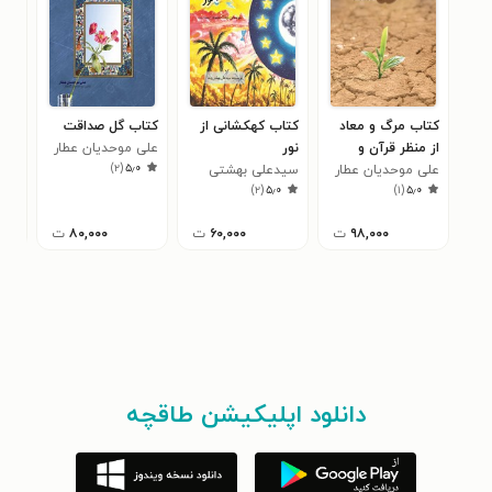
کتاب مرگ و معاد
کتاب کهکشانی از
کتاب گل صداقت
کتا
از منظر قرآن و
نور
علی موحدیان عطار
حقی
)
۲
(
۵٫۰
روایات
علی موحدیان عطار
سیدعلی بهشتی
علی
۰
)
۲
(
۵٫۰
)
۱
(
۵٫۰
وند
۹۸,۰۰۰
ت
۶۰,۰۰۰
ت
۸۰,۰۰۰
ت
دانلود اپلیکیشن طاقچه