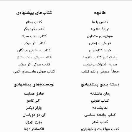
طاقچه
کتاب‌های پیشنهادی
تماس با ما
کتاب بادام
دربارهٔ طاقچه
کتاب کیمیاگر
سوال‌های متداول
کتاب اسب سیاه
فروش سازمانی
کتاب اثر مرکب
خرید کتابخوان
کتاب سمفونی مردگان
اپلیکیشن کتاب طاقچه
کتاب صوتی ملت عشق
هدیه اشتراک بی‌نهایت
کتاب صوتی اثر مرکب
مجلهٔ معرفی و نقد کتاب
کتاب صوتی عادت‌های اتمی
دسته بندی پیشنهادی
نویسنده‌های پیشنهادی
رمان عاشقانه
صادق هدایت
کتاب‌ صوتی
آلبر کامو
نمایشنامه
چارلز دیکنز
کتاب جامعه شناسی
گی دو موپاسان
کتاب شعر
جورج اورول
کتاب موفقیت و خودیاری
الکساندر دوما