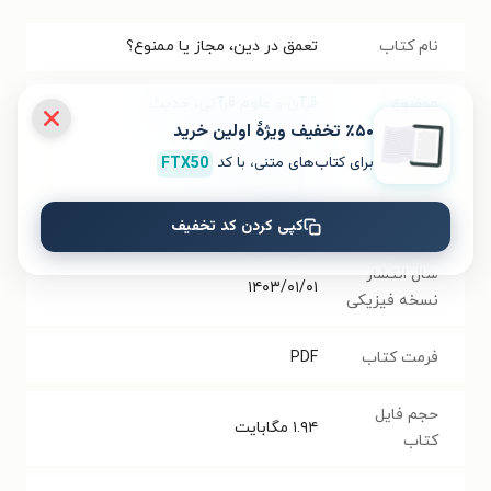
نام کتاب
تعمق در دین، مجاز یا ممنوع؟
موضوع
قرآن و علوم قرآنی
،
حدیث
٪۵۰ تخفیف ویژۀ اولین خرید
نویسنده
علی موحدیان عطار
برای کتاب‌های متنی، با کد
FTX50
انتشارات
انتشارات درود
کپی کردن کد تخفیف
سال انتشار
۱۴۰۳/۰۱/۰۱
نسخه فیزیکی
فرمت کتاب
PDF
حجم فایل
۱.۹۴
مگابایت
کتاب