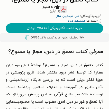
کتاب تعمق در دین، مجاز یا ممنوع؟
۵.۰ امتیاز
(از ۱ رأی)
پدیدآورندگان:
علی موحدیان عطار
انتشارات:
انتشارات درود
خرید کتاب الکترونیکی
|
۳۵,۰۰۰
تومان
٪۳۰ تخفیف اولین خرید کتاب با کد
OFF30
معرفی کتاب تعمق در دین، مجاز یا ممنوع؟
کتاب تعمق در دین، مجاز یا ممنوع؟
نوشتهٔ «علی موحدیان‌
عطار» که توسط نشر درود منتشر شده، اثری پژوهشی در
حوزهٔ تفکر دینی است که به بررسی جایگاه ژرف‌اندیشی و
تأمل نظری در آموزه‌ها و معارف اسلامی پرداخته است.
نویسنده باتکیه‌بر منابع قرآنی به این پرسش می‌پردازد که
آیا تعمق و غور در دین امری مطلوب است یا محدودیت‌هایی
دارد. نسخۀ الکترونیکی این اثر را می‌توانید از طاقچه خرید و