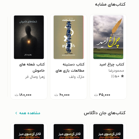
کتاب‌های مشابه
کتاب چراغ امید
کتاب دستینه
کتاب شعله های
کتا
محمودرضا
مطالعات بازی های
خاموش
شهر
)
۱
(
۵٫۰
محمددوست
مارک ولف
رایانه ای راتلج
زهرا وصال فر
سوم
احس
۴۵,۰۰۰
ت
۶۰,۰۰۰
ت
۱۸۰,۰۰۰
ت
کتاب‌های جان داگلاس
مشاهده همه