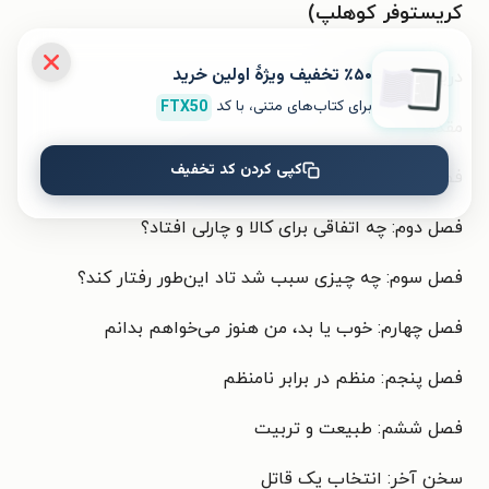
کریستوفر کوهلپ)
٪۵۰ تخفیف ویژۀ اولین خرید
دربارۀ نویسندگان
برای کتاب‌های متنی، با کد
FTX50
مقدمه
کپی کردن کد تخفیف
فصل اول: قتل در موتورسیکلت‌فروشی
فصل دوم: چه اتفاقی برای کالا و چارلی افتاد؟
فصل سوم: چه چیزی سبب شد تاد این‌طور رفتار کند؟
فصل چهارم: خوب یا بد، من هنوز می‌خواهم بدانم
فصل پنجم: منظم در برابر نامنظم
فصل ششم: طبیعت و تربیت
سخن آخر: انتخاب یک قاتل