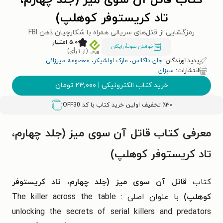
کتاب قاتل آن سوی میز (جلد چهارم،
تاد کریستوفر کوهلپ)
رمزگشایی از قتل‌های سریالی همراه با شکارچیان ذهن FBI
۵.۰ امتیاز
خواندن نمونۀ رایگان
(از ۱ رأی)
پدیدآورندگان:
جان داگلاس
،
مارک اولشیکر
،
معصومه میرزائی
انتشارات:
سبزان
خرید کتاب الکترونیکی
|
۲۳,۰۰۰
تومان
٪۳۰ تخفیف اولین خرید کتاب با کد
OFF30
معرفی کتاب قاتل آن سوی میز (جلد چهارم،
تاد کریستوفر کوهلپ)
کتاب
قاتل آن سوی میز (جلد چهارم، تاد کریستوفر
کوهلپ)
با عنوان اصلی
The killer across the table :
unlocking the secrets of serial killers and predators