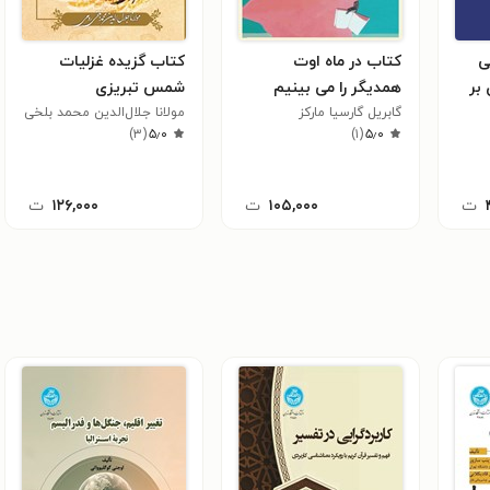
ی
کتاب در ماه اوت
کتاب گزیده غزلیات
 بر
همدیگر را می بینیم
شمس تبریزی
ی
گابریل گارسیا مارکز
مولانا جلال‌الدین محمد بلخی
۵٫۰
(
۱
)
مولوی
۵٫۰
(
۳
)
ت
۱۰۵,۰۰۰
ت
۱۲۶,۰۰۰
ت