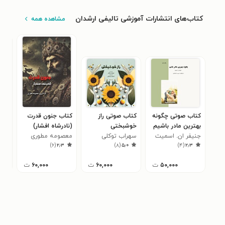
کتاب‌های انتشارات آموزشی تالیفی ارشدان
مشاهده همه
کتاب صوتی چگونه
کتاب صوتی راز
کتاب جنون قدرت
کتا
بهترین مادر باشیم
خوشبختی
(نادرشاه افشار)
طلا
جنیفر ان. اسمیت
سهراب توکلی
معصومه مطوری
پیش 
شاه
۳
)
۶
(
۲٫۳
)
۸
(
۵٫۰
)
۴
(
۲٫۳
مثا
توص
۵۰,۰۰۰
ت
۶۰,۰۰۰
ت
۶۰,۰۰۰
ت
و ر