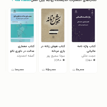
کتاب‌های انتشارات اندیشکده روابط بین الملل
مشاهده همه
کتاب واژه نامه
کتاب هوش زنانه در
کتاب معماری
کتا
مالیاتی
بازی مردانه
عدالت در داوری تالو
شاد
۰
حجت ملکی
سونا سمیع پور
ووشو
آصفه احمدوند
شاه
)
۲
(
۴٫۰
)
۱
(
۵٫۰
۱۱۰,۰۰۰
ت
۲۵۰,۰۰۰
ت
۱۰۰,۰۰۰
ت