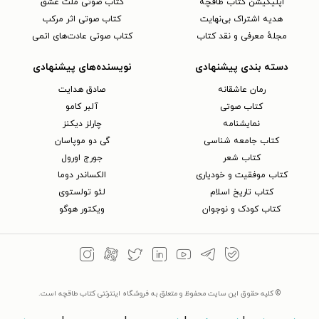
اپلیکیشن کتاب طاقچه
کتاب صوتی ملت عشق
هدیه اشتراک بی‌نهایت
کتاب صوتی اثر مرکب
مجلهٔ معرفی و نقد کتاب
کتاب صوتی عادت‌های اتمی
دسته بندی پیشنهادی
نویسنده‌های پیشنهادی
رمان عاشقانه
صادق هدایت
کتاب‌ صوتی
آلبر کامو
نمایشنامه
چارلز دیکنز
کتاب جامعه شناسی
گی دو موپاسان
کتاب شعر
جورج اورول
کتاب موفقیت و خودیاری
الکساندر دوما
کتاب تاریخ اسلام
لئو تولستوی
کتاب کودک و نوجوان
ویکتور هوگو
© کلیه حقوق این سایت محفوظ و متعلق به فروشگاه اینترنتی کتاب طاقچه است.