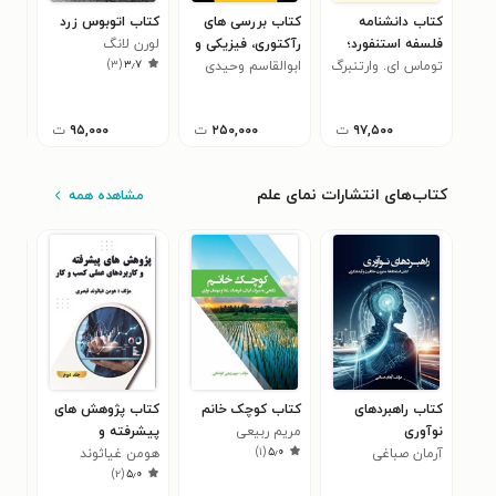
کتاب دانشنامه
کتاب بررسی های
کتاب اتوبوس زرد
کتا
فلسفه استنفورد؛
رآکتوری، فیزیکی و
لورن لانگ
مهد
۰
)
۳
(
۳٫۷
فلسفه فیلم و هنر
توماس ای. وارتنبرگ
ابوالقاسم وحیدی
شیمیایی کاتالیست
دیجیتال
ها
فردوسی
۹۷,۵۰۰
ت
۲۵۰,۰۰۰
ت
۹۵,۰۰۰
ت
کتاب‌های انتشارات نمای علم
مشاهده همه
کتاب راهبردهای
کتاب کوچک خانم
کتاب پژوهش های
کتا
نوآوری
مریم ربیعی
پیشرفته و
تجا
)
۱
(
۵٫۰
آرمان صباغی
کوشاهی
هومن غیاثوند
کاربردهای عملی
هوم
کسب
)
۲
(
۵٫۰
قیصری
مدیریت کسب و کار
اول)
قیص