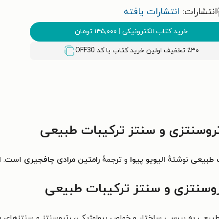
انتشارات:
انتشارات یافته
خرید کتاب الکترونیکی
|
۱۴۵,۰۰۰
تومان
٪۳۰ تخفیف اولین خرید کتاب با کد
OFF30
روسنتزی و سنتز ترکیبات طبیعی
ت طبیعی
نوشتهٔ
الیویو پیوا
و ترجمهٔ
رامتین مرادی چافجیری
است.
ا
روسنتزی و سنتز ترکیبات طبیعی
بیعی به بررسی ساختار و خواص بیولوژیکی، رتروسنتز و سنتزهای مخت