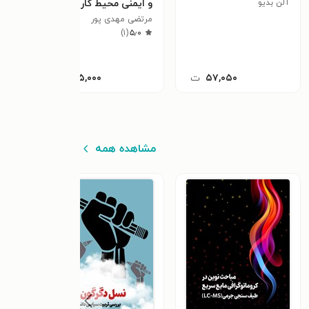
آلن بدیو
و ایمنی محیط کار
گمش
مرتضی مهدی پور
فاطم
٫۰
)
۱
(
۵٫۰
۵۷,۰۵۰
ت
۱۷۵,۰۰۰
ت
مشاهده همه