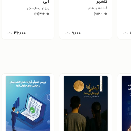
گلشهر
آبی
فاطمه براهام
پیوتر بدنارسکی
)
۱۹
(
۳٫۶
)
۹
(
۳٫۱
ت
۹,۰۰۰
ت
۳۶,۰۰۰
ت