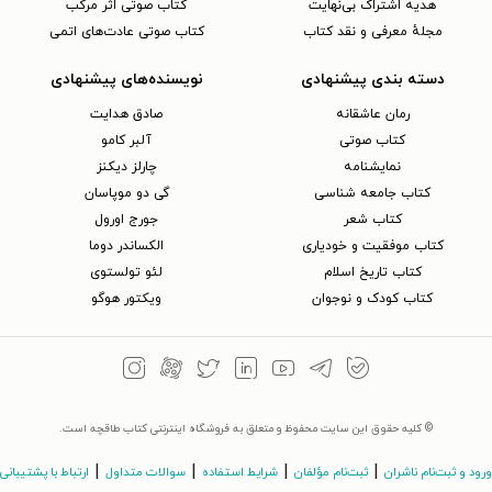
هدیه اشتراک بی‌نهایت
کتاب صوتی اثر مرکب
مجلهٔ معرفی و نقد کتاب
کتاب صوتی عادت‌های اتمی
دسته بندی پیشنهادی
نویسنده‌های پیشنهادی
رمان عاشقانه
صادق هدایت
کتاب‌ صوتی
آلبر کامو
نمایشنامه
چارلز دیکنز
کتاب جامعه شناسی
گی دو موپاسان
کتاب شعر
جورج اورول
کتاب موفقیت و خودیاری
الکساندر دوما
کتاب تاریخ اسلام
لئو تولستوی
کتاب کودک و نوجوان
ویکتور هوگو
© کلیه حقوق این سایت محفوظ و متعلق به فروشگاه اینترنتی کتاب طاقچه است.
|
|
|
|
ورود و ثبت‌نام ناشران
ثبت‌نام مؤلفان
شرایط استفاده
سوالات متداول
ارتباط با پشتیبانی