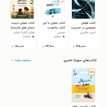
کتاب هوش
کتاب صوتی با این
کتاب صوتی تربیت
کتا
مصنوعی در مدیریت
کتاب به‌خودت
انسان‌ های شایسته
اجت
امین مقیمی
فناوری اطلاعات
موسی
بیشتر ‌برس
هانتر کلارک فیلدز
روا
عفت
)
۳
(
۳٫۷
)
۵
(
۴٫۰
زمان‌زاده‌دربان
۱۴۵,۰۰۰
ت
۴۴,۹۰۰
ت
۱۵۰,۰۰۰
ت
کتاب‌های سهیلا ناصری
مشاهده همه
کتاب دانستنی های