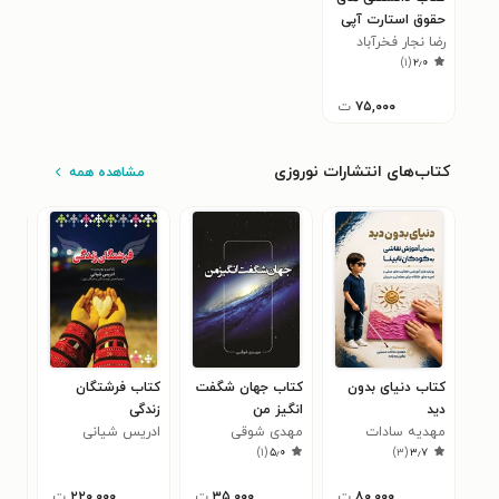
حقوق استارت آپی
رضا نجار فخرآباد
)
۱
(
۲٫۰
۷۵,۰۰۰
ت
کتاب‌های انتشارات نوروزی
مشاهده همه
کتاب دنیای بدون
کتاب جهان شگفت
کتاب فرشتگان
کتا
دید
انگیز من
زندگی
ثرو
مهدیه سادات
مهدی شوقی
ادریس شیانی
عبد
۰
)
۱
(
۵٫۰
)
۳
(
۳٫۷
حسینی
۸۰,۰۰۰
ت
۳۵,۰۰۰
ت
۲۲۰,۰۰۰
ت