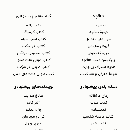
طاقچه
کتاب‌های پیشنهادی
تماس با ما
کتاب بادام
دربارهٔ طاقچه
کتاب کیمیاگر
سوال‌های متداول
کتاب اسب سیاه
فروش سازمانی
کتاب اثر مرکب
خرید کتابخوان
کتاب سمفونی مردگان
اپلیکیشن کتاب طاقچه
کتاب صوتی ملت عشق
هدیه اشتراک بی‌نهایت
کتاب صوتی اثر مرکب
مجلهٔ معرفی و نقد کتاب
کتاب صوتی عادت‌های اتمی
دسته بندی پیشنهادی
نویسنده‌های پیشنهادی
رمان عاشقانه
صادق هدایت
کتاب‌ صوتی
آلبر کامو
نمایشنامه
چارلز دیکنز
کتاب جامعه شناسی
گی دو موپاسان
کتاب شعر
جورج اورول