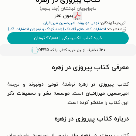
کتاب پیروزی در زهره
ماجراجویان کهکشان (جلد پنجم)
بدون نظر
پدیدآورندگان:
تومی دونبوند
،
امیرحسین میرزائیان
انتشارات:
انتشارات کتاب‌های قاصدک (واحد کودک و نوجوان انتشارات ذکر)
خرید کتاب الکترونیکی
|
۹۷,۰۰۰
تومان
٪۳۰ تخفیف اولین خرید کتاب با کد
OFF30
معرفی کتاب پیروزی در زهره
کتاب
پیروزی در زهره
نوشتهٔ
تومی دونبوند
و ترجمهٔ
امیرحسین میرزائیان
است.
موسسه نشر و تحقیقات ذکر
این کتاب را منتشر کرده است.
درباره کتاب پیروزی در زهره
کتاب
پیروزی در زهره
جلد پنجم از مجموعه ماجراجویان