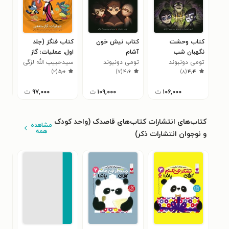
کتاب وحشت
کتاب نیش خون
کتاب فنگز (جلد
کتا
نگهبان شب
آشام
اول، عملیات؛ گاز
توم
۰
تومی دونبوند
تومی دونبوند
متعفن)
سیدحبیب الله لزگی
)
۲
(
۵٫۰
)
۷
(
۴٫۶
)
۸
(
۴٫۴
۱۰۶,۰۰۰
ت
۱۰۹,۰۰۰
ت
۹۷,۰۰۰
ت
کتاب‌های انتشارات کتاب‌های قاصدک (واحد کودک
مشاهده
همه
و نوجوان انتشارات ذکر)