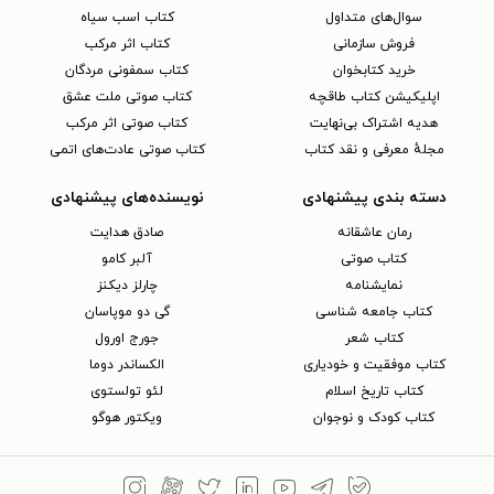
سوال‌های متداول
کتاب اسب سیاه
فروش سازمانی
کتاب اثر مرکب
خرید کتابخوان
کتاب سمفونی مردگان
اپلیکیشن کتاب طاقچه
کتاب صوتی ملت عشق
هدیه اشتراک بی‌نهایت
کتاب صوتی اثر مرکب
مجلهٔ معرفی و نقد کتاب
کتاب صوتی عادت‌های اتمی
دسته بندی پیشنهادی
نویسنده‌های پیشنهادی
رمان عاشقانه
صادق هدایت
کتاب‌ صوتی
آلبر کامو
نمایشنامه
چارلز دیکنز
کتاب جامعه شناسی
گی دو موپاسان
کتاب شعر
جورج اورول
کتاب موفقیت و خودیاری
الکساندر دوما
کتاب تاریخ اسلام
لئو تولستوی
کتاب کودک و نوجوان
ویکتور هوگو