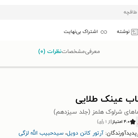
نوشته
اشتراک بی‌نهایت
معرفی
مشخصات
نظرات (۰)
لایی
اب عینک طلایی
اهای شرلوک هلمز (جلد سیزدهم)
۴.۰ امتیاز
(از ۱ رأی)
پدیدآورندگان:
آرتور کانن دویل
،
سیدحبیب الله لزگی