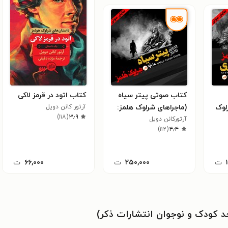
کتاب صوتی پیتر سیاه
کتاب اتود در قرمز لاکی
لوک
(ماجراهای شرلوک هلمز:
آرتور کانن دویل
)
۱۱۸
(
۳٫۹
آرتورکانن دویل
قسمت هفتم)
)
۱۱۲
(
۴٫۴
ت
۲۵۰,۰۰۰
ت
۶۶,۰۰۰
ت
 کودک و نوجوان انتشارات ذکر)