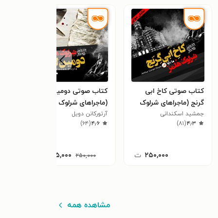
٪۳۰
کتاب صوتی کاخ ابی
کتاب صوتی دومین لکه
کتاب
گرنج (ماجراهای شرلوک
(ماجراهای شرلوک هلمز:
(مست
جمشید اسکندانی
هلمز: قسمت سوم)
آرتورکانن دویل
قسمت پنجم)
آرتور
٫۷
)
۶۴
(
۴٫۶
)
۸۱
(
۴٫۳
۲۵۰,۰۰۰
ت
۱۷۵,۰۰۰
ت
۲۵۰,۰۰۰
مشاهده همه