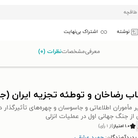
نوشته
اشتراک بی‌نهایت
معرفی
مشخصات
نظرات (۰)
طئه تجزیه ایران (جلد دوم)
ب رضاخان و توطئه تجزیه ایران (جل
ر مأموران اطلاعاتی و جاسوسان و چهره‌های تأثیرگذار
از جنگ جهانی اول در عملیات انزلی
۱.۰ امتیاز
(از ۱ رأی)
پدیدآورندگان:
حمید عشقی