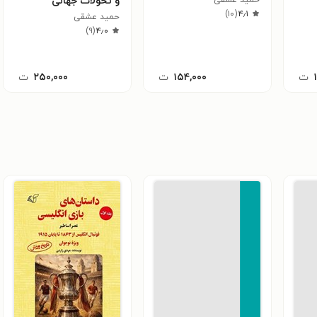
و تحولات جهانی
)
۱۰
(
۴٫۱
حمید عشقی
)
۹
(
۴٫۰
ت
۱۵۴,۰۰۰
ت
۲۵۰,۰۰۰
ت