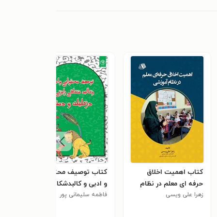
کتاب اهمیت اخلاق
کتاب توصیف محتوایی
کتاب
حرفه ای معلم در نظام
و ادبی و کالبدشکافی
ریخت
آموزشی
زهرا علی ویسی
فاطمه سلیمانی پور
رایزنی ها در کلیله و دمنه
پی. 
٫۰