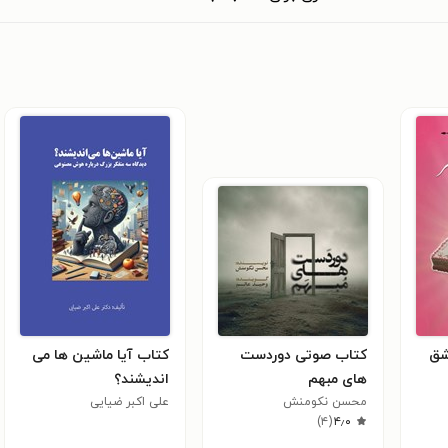
شق
کتاب صوتی دوردست‌
کتاب آیا ماشین ها می
های مبهم
اندیشند؟
محسن نکومنش
علی اکبر ضیایی
)
۴
(
۴٫۰