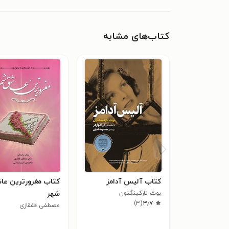
کتاب‌های مشابه
کتاب آلیس آدامز
کتاب مغرورترین عا
بوث تارکینگتون
شهر
)
۳
(
۳٫۷
مصطفی قفقازی