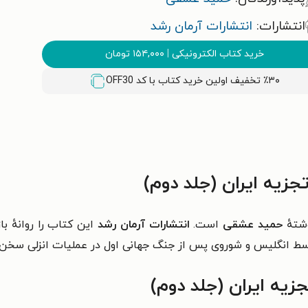
انتشارات:
انتشارات آرمان رشد
خرید کتاب الکترونیکی
|
۱۵۴,۰۰۰
تومان
٪۳۰ تخفیف اولین خرید کتاب با کد
OFF30
زیه ایران (جلد دوم)
شتهٔ
حمید عشقی
است.
انتشارات آرمان رشد
این کتاب را روانهٔ با
توسط انگلیس و شوروی پس از جنگ جهانی اول در عملیات انزلی سخن
زیه ایران (جلد دوم)