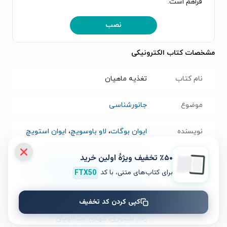
فراهم است.
نصب
مشخصات کتاب الکترونیکی
نام کتاب
تغذیه ماهیان
موضوع
جانورشناسی
نویسنده
ایوان بوگات
،
لاو باوسویچ
،
ایوان استویچ
٪۵۰ تخفیف ویژۀ اولین خرید
مترجم
علی طاهری میرقائد
،
ملیکا قلیچ پور
،
سیدمرتضی ابراهیم زاده
،
محمد هرسیج
،
برای کتاب‌های متنی، با کد
FTX50
اسماعیل پیرعلی خیرآبادی
،
ادیب
جهانگرد
،
آرین نیک پور نوری
،
فرود
کپی کردن کد تخفیف
یداللهی
،
زهرا طاهری میرقائد
،
آیدا یوسف
زاده اشکوری
،
مهدی عبداللهیان