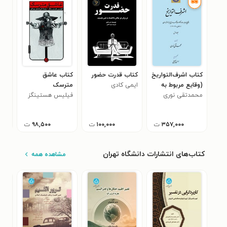
کتاب اشرف‌التواریخ
کتاب قدرت حضور
کتاب عاشق
کتا
(وقایع مربوط به
ایمی کادی
مترسک
کیخ
محمدتقی نوری
دوره حکومت محمد
فیلیس هستینگز
فرو
ابو
۰
ولی میرزا در
خراسان)
۳۵۷,۰۰۰
ت
۱۰۰,۰۰۰
ت
۹۸,۵۰۰
ت
کتاب‌های انتشارات دانشگاه تهران
مشاهده همه