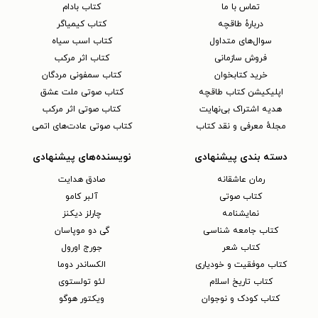
تماس با ما
کتاب بادام
دربارهٔ طاقچه
کتاب کیمیاگر
سوال‌های متداول
کتاب اسب سیاه
فروش سازمانی
کتاب اثر مرکب
خرید کتابخوان
کتاب سمفونی مردگان
اپلیکیشن کتاب طاقچه
کتاب صوتی ملت عشق
هدیه اشتراک بی‌نهایت
کتاب صوتی اثر مرکب
مجلهٔ معرفی و نقد کتاب
کتاب صوتی عادت‌های اتمی
دسته بندی پیشنهادی
نویسنده‌های پیشنهادی
رمان عاشقانه
صادق هدایت
کتاب‌ صوتی
آلبر کامو
نمایشنامه
چارلز دیکنز
کتاب جامعه شناسی
گی دو موپاسان
کتاب شعر
جورج اورول
کتاب موفقیت و خودیاری
الکساندر دوما
کتاب تاریخ اسلام
لئو تولستوی
کتاب کودک و نوجوان
ویکتور هوگو