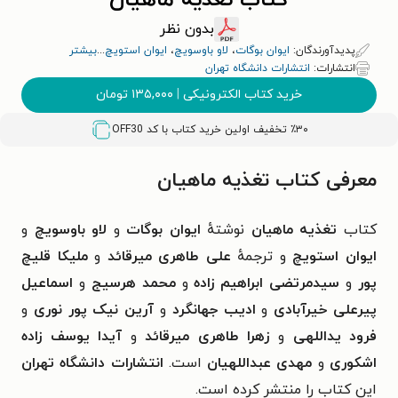
کتاب تغذیه ماهیان
بدون نظر
پدیدآورندگان:
ایوان بوگات
،
لاو باوسویچ
،
ایوان استویچ
...
بیشتر
انتشارات:
انتشارات دانشگاه تهران
خرید کتاب الکترونیکی
|
۱۳۵,۰۰۰
تومان
٪۳۰ تخفیف اولین خرید کتاب با کد
OFF30
معرفی کتاب تغذیه ماهیان
کتاب
تغذیه ماهیان
نوشتهٔ
ایوان بوگات
و
لاو باوسویچ
و
ایوان استویچ
و ترجمهٔ
علی طاهری میرقائد
و
ملیکا قلیچ
پور
و
سیدمرتضی ابراهیم زاده
و
محمد هرسیج
و
اسماعیل
پیرعلی خیرآبادی
و
ادیب جهانگرد
و
آرین نیک پور نوری
و
فرود یداللهی
و
زهرا طاهری میرقائد
و
آیدا یوسف زاده
اشکوری
و
مهدی عبداللهیان
است.
انتشارات دانشگاه تهران
این کتاب را منتشر کرده است.