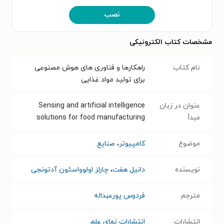
نصب
مشخصات کتاب الکترونیکی
نام کتاب
راهکارها و فناوری های هوش مصنوعی
برای تولید مواد غذایی
عنوان در زبان
Sensing and artificial intelligence
مبدأ
solutions for food manufacturing
موضوع
کامپیوتر
،
صنایع
نویسنده
دانیل هفت
،
چارلز اولوواسئون آدتونجی
مترجم
فردوس پورعبداله
انتشارات
انتشارات نمای علم