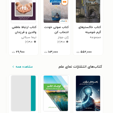
کتاب خاکسترهای
کتاب صوتی خودت
کتاب ارتباط عاطفی
کتا
گرم شومینه
انتخاب کن
والدین و فرزندان
سال
مجموعه
ژان جونز
نیما سبلانی
نرگ
۰
)
۲
(
۳٫۰
)
۲
(
۳٫۰
نويسندگان
طالشمکائیل
۵۵۲,۰۰۰
ت
۱۰۳,۰۰۰
ت
۲۶,۹۰۰
ت
کتاب‌های انتشارات نمای علم
مشاهده همه