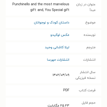
عنوان در زبان
Punchinello and the most marvelous
مبدأ
gift: and, You Special gift
موضوع
داستان کودک و نوجوانان
نویسنده
مکس لوکیدو
مترجم
لیلا کاشانی وحید
انتشارات
انتشارات مهرسا
سال انتشار
۱۴۰۲/۰۴/۰۹
نسخه فیزیکی
فرمت کتاب
PDF
حجم فایل
۲۵.۲۳
مگابایت