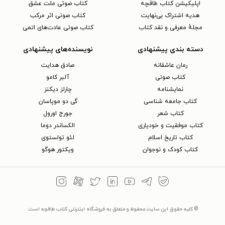
اپلیکیشن کتاب طاقچه
کتاب صوتی ملت عشق
هدیه اشتراک بی‌نهایت
کتاب صوتی اثر مرکب
مجلهٔ معرفی و نقد کتاب
کتاب صوتی عادت‌های اتمی
دسته بندی پیشنهادی
نویسنده‌های پیشنهادی
رمان عاشقانه
صادق هدایت
کتاب‌ صوتی
آلبر کامو
نمایشنامه
چارلز دیکنز
کتاب جامعه شناسی
گی دو موپاسان
کتاب شعر
جورج اورول
کتاب موفقیت و خودیاری
الکساندر دوما
کتاب تاریخ اسلام
لئو تولستوی
کتاب کودک و نوجوان
ویکتور هوگو
© کلیه حقوق این سایت محفوظ و متعلق به فروشگاه اینترنتی کتاب طاقچه است.