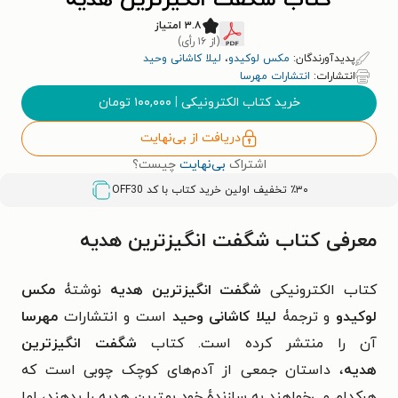
کتاب شگفت انگیزترین هدیه
۳.۸ امتیاز
(از ۱۶ رأی)
پدیدآورندگان:
مکس لوکیدو
،
لیلا کاشانی وحید
انتشارات:
انتشارات مهرسا
خرید کتاب الکترونیکی
|
۱۰۰,۰۰۰
تومان
دریافت از بی‌نهایت
اشتراک
بی‌نهایت
چیست؟
٪۳۰ تخفیف اولین خرید کتاب با کد
OFF30
معرفی کتاب شگفت انگیزترین هدیه
کتاب الکترونیکی
شگفت انگیزترین هدیه
نوشتۀ
مکس
لوکیدو
و ترجمۀ
لیلا کاشانی وحید
است و انتشارات
مهرسا
آن را منتشر کرده است. کتاب
شگفت انگیزترین
هدیه
، داستان جمعی از آدم‌‌های کوچک چوبی است که
هرکدام می‌خواهند به سازندهٔ خود بهترین هدیه را بدهند، اما