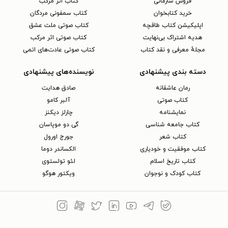
فروش سازمانی
کتاب اثر مرکب
خرید کتابخوان
کتاب سمفونی مردگان
اپلیکیشن کتاب طاقچه
کتاب صوتی ملت عشق
هدیه اشتراک بی‌نهایت
کتاب صوتی اثر مرکب
مجلهٔ معرفی و نقد کتاب
کتاب صوتی عادت‌های اتمی
دسته بندی پیشنهادی
نویسنده‌های پیشنهادی
رمان عاشقانه
صادق هدایت
کتاب‌ صوتی
آلبر کامو
نمایشنامه
چارلز دیکنز
کتاب جامعه شناسی
گی دو موپاسان
کتاب شعر
جورج اورول
کتاب موفقیت و خودیاری
الکساندر دوما
کتاب تاریخ اسلام
لئو تولستوی
کتاب کودک و نوجوان
ویکتور هوگو