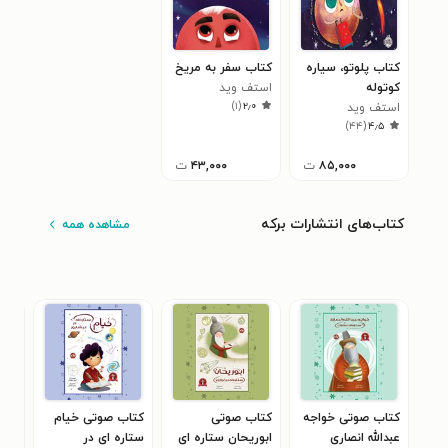
کتاب پلوتو، سیاره
کتاب سفر به مریخ
کوتوله
استف وید
)
۱
(
۲٫۰
استف وید
)
۴۴
(
۴٫۵
۸۵,۰۰۰
ت
۴۳,۰۰۰
ت
کتاب‌های انتشارات برکه
مشاهده همه
کتاب صوتی خواجه
کتاب صوتی
کتاب صوتی خیام
کتا
عبدالله انصاری
ابوریحان ستاره ای
ستاره ای در
ستا