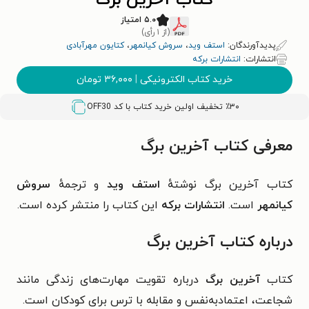
کتاب آخرین برگ
۵.۰ امتیاز
(از ۱ رأی)
پدیدآورندگان:
استف وید
،
سروش کیانمهر
،
کتایون مهرآبادی
انتشارات:
انتشارات برکه
خرید کتاب الکترونیکی
|
۳۶,۰۰۰
تومان
٪۳۰ تخفیف اولین خرید کتاب با کد
OFF30
معرفی کتاب آخرین برگ
کتاب آخرین برگ نوشتهٔ
استف وید
و ترجمهٔ
سروش
کیانمهر
است.
انتشارات برکه
این کتاب را منتشر کرده است.
درباره کتاب آخرین برگ
کتاب
آخرین برگ
درباره‌
تقویت مهارت‌های زندگی مانند
شجاعت، اعتمادبه‌نفس و مقابله با ترس برای کودکان است.