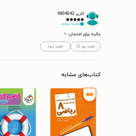
کاربر 9804042
توصیه می‌کنم.
عالیه برای امتحان ✨
مفید بود (۱)
مفید نبود
کتاب‌های مشابه