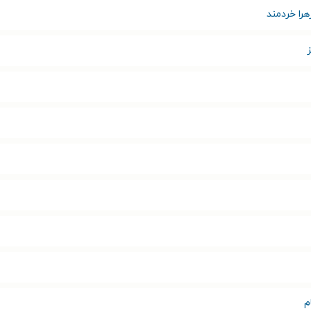
هرا خردمند
م