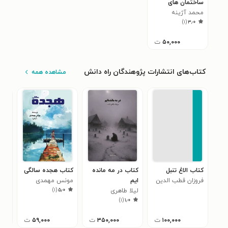
ساختمان های
فرهنگی
محمد آژینه
)
۱
(
۳٫۰
۵۰,۰۰۰
ت
کتاب‌های انتشارات پژوهندگان راه دانش
مشاهده همه
کتاب الاغ تنبل
کتاب در مه مانده
کتاب هجده سالگی
کتا
فروزان قطب الدین
ایم
مونس مهمدی
پرن
)
۱
(
۵٫۰
لیلا طاهری
(آیلار)
سید
۰
)
۱
(
۱٫۰
نس
۱۰۰,۰۰۰
ت
۳۵۰,۰۰۰
ت
۵۹,۰۰۰
ت