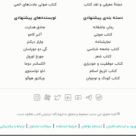
مجلهٔ معرفی و نقد کتاب
کتاب صوتی عادت‌های اتمی
دسته بندی پیشنهادی
نویسنده‌های پیشنهادی
رمان عاشقانه
صادق هدایت
کتاب‌ صوتی
آلبر کامو
نمایشنامه
چارلز دیکنز
کتاب جامعه شناسی
گی دو موپاسان
کتاب شعر
جورج اورول
کتاب موفقیت و خودیاری
الکساندر دوما
کتاب تاریخ اسلام
لئو تولستوی
کتاب کودک و نوجوان
ویکتور هوگو
© کلیه حقوق این سایت محفوظ و متعلق به فروشگاه اینترنتی کتاب طاقچه است.
|
|
|
|
ورود و ثبت‌نام ناشران
ثبت‌نام مؤلفان
شرایط استفاده
سوالات متداول
ارتباط با پشتیبانی