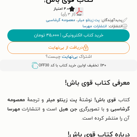
کتاب قوی باش!
۴.۰ امتیاز
(از ۳ رأی)
پدیدآورندگان:
پت زیتلو میلر
،
معصومه گرشاسبی
انتشارات:
انتشارات مهرسا
خرید کتاب الکترونیکی
|
۴۵,۰۰۰
تومان
دریافت از بی‌نهایت
اشتراک
بی‌نهایت
چیست؟
٪۳۰ تخفیف اولین خرید کتاب با کد
OFF30
معرفی کتاب قوی باش!
کتاب
قوی باش!
نوشتهٔ
پت زیتلو میلر
و ترجمهٔ
معصومه
گرشاسبی
و با تصویرگری
جن هیل
است و انتشارات
مهرسا
آن را منتشر کرده است.
درباره کتاب قوی باش!