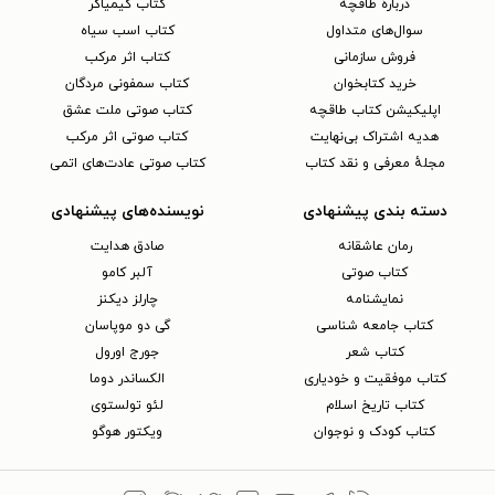
دربارهٔ طاقچه
کتاب کیمیاگر
سوال‌های متداول
کتاب اسب سیاه
فروش سازمانی
کتاب اثر مرکب
خرید کتابخوان
کتاب سمفونی مردگان
اپلیکیشن کتاب طاقچه
کتاب صوتی ملت عشق
هدیه اشتراک بی‌نهایت
کتاب صوتی اثر مرکب
مجلهٔ معرفی و نقد کتاب
کتاب صوتی عادت‌های اتمی
دسته بندی پیشنهادی
نویسنده‌های پیشنهادی
رمان عاشقانه
صادق هدایت
کتاب‌ صوتی
آلبر کامو
نمایشنامه
چارلز دیکنز
کتاب جامعه شناسی
گی دو موپاسان
کتاب شعر
جورج اورول
کتاب موفقیت و خودیاری
الکساندر دوما
کتاب تاریخ اسلام
لئو تولستوی
کتاب کودک و نوجوان
ویکتور هوگو